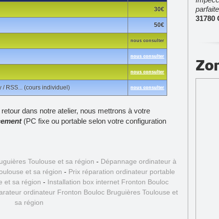
parfait
30€
31780 
50€
nous consulter
nous consulter
Zon
nous consulter
 RSS... (cours individuel)
nous consulter
 retour dans notre atelier, nous mettrons à votre
cement
(PC fixe ou portable selon votre configuration
ruguières Toulouse et sa région
-
Dépannage ordinateur à
oulouse et sa région
-
Prix réparation ordinateur portable
 et sa région
-
Installation box internet Fronton Bouloc
arateur ordinateur Fronton Bouloc Bruguières Toulouse et
sa région