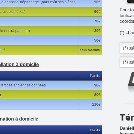
 diagnostic, dépannage. (hors coût des pièces)
50€
Pour to
coût des pièces)
60€
tarific
coordo
70€
mées (à partir de)
39€
(*) cha
50€
ier*
nous consulter
allation à domicile
Tarifs
ansfert des anciennes données
90€
)
80€
110€
Té
mation à domicile
Daniel
Tarifs
Impecca