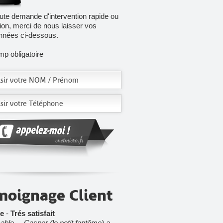
ute demande d'intervention rapide ou
ation, merci de nous laisser vos
nnées ci-dessous.
mp obligatoire
moignage Client
le
-
Trés satisfait
ble ... Casper (le petit fantôme) a