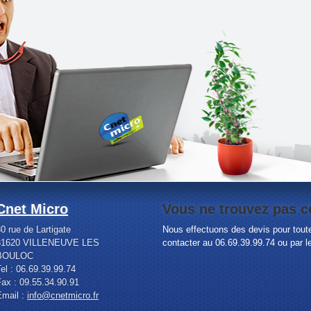
Cnet Micro
Vous ne trouvez pas ce
0 rue de Lartigate
Nous effectuons des devis pour toute
31620 VILLENEUVE LES
contacter au 06.69.39.99.74 ou par l
BOULOC
el : 06.69.39.99.74
ax : 09.55.34.90.91
Email :
info@cnetmicro.fr