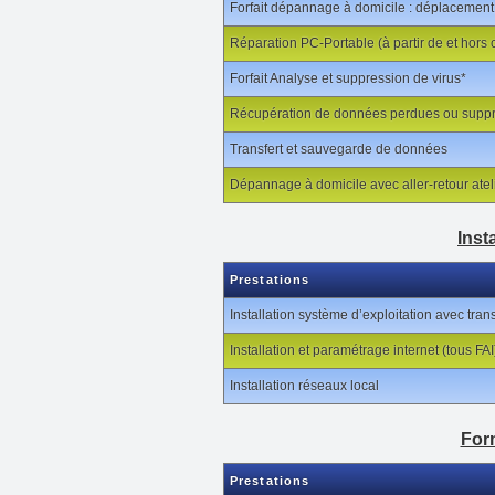
Forfait dépannage à domicile : déplacement,
Réparation PC-Portable (à partir de et hors 
Forfait Analyse et suppression de virus*
Récupération de données perdues ou suppri
Transfert et sauvegarde de données
Dépannage à domicile avec aller-retour atel
Inst
Prestations
Installation système d’exploitation avec tr
Installation et paramétrage internet (tous FAI
Installation réseaux local
For
Prestations