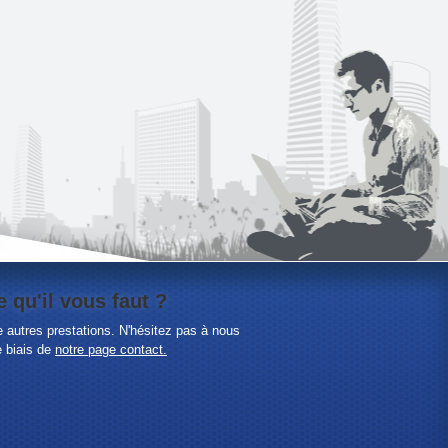
 qu'il vous faut ?
 autres prestations. N'hésitez pas à nous
e biais de
notre page contact.