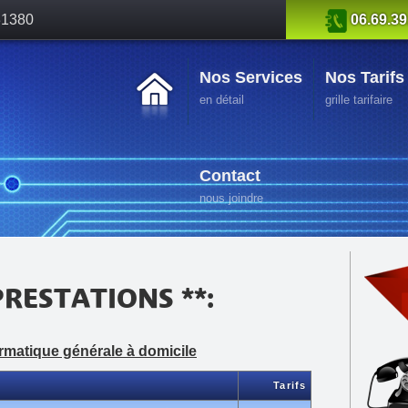
 31380
06.69.39
Nos Services
Nos Tarifs
en détail
grille tarifaire
Contact
nous joindre
PRESTATIONS **:
rmatique générale à domicile
Tarifs