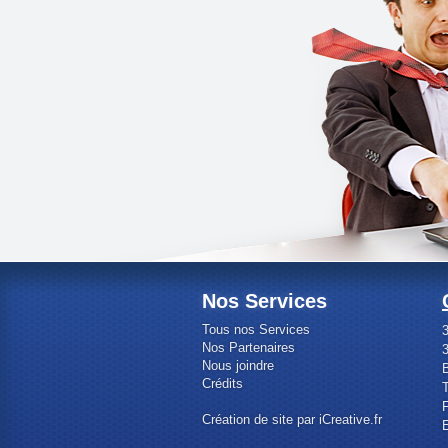
Nos Services
Tous nos Services
3
Nos Partenaires
Nous joindre
Crédits
T
F
Création de site par iCreative.fr