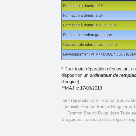
Formation à domicile 1H
Formation à domicile 2H
Formation à domicile 4H ou plus
Formation création graphique
Création site internet sur mesure
Développement PHP / MySQL / CSS / jQuery /
* Pour toute réparation nécessitant un
disposition un
ordinateur de rempla
d'origine)
**MAJ le 17/03/2013
tarif réparation ordi Fronton Bouloc B
domicile Fronton Bouloc Bruguières T
Fronton Bouloc Bruguières Toulouse
Bruguières Toulouse et sa région
-
rép