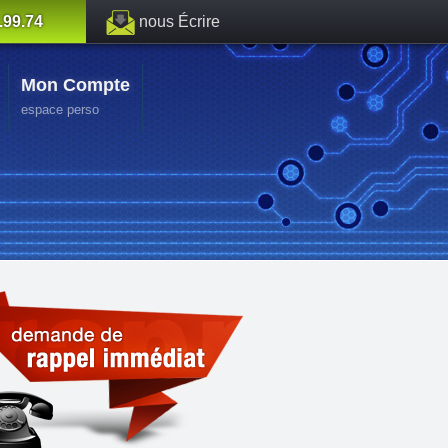
.99.74
nous Écrire
Mon Compte
espace perso